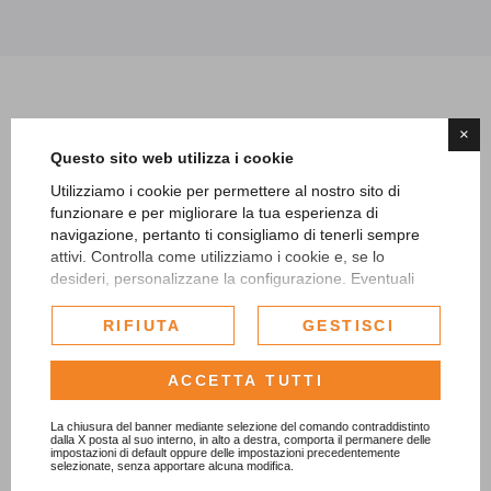
Per Biella-Piazzo
×
Questo sito web utilizza i cookie
Utilizziamo i cookie per permettere al nostro sito di
da Milano
- autostrada per Torino A4, uscita casello di
funzionare e per migliorare la tua esperienza di
Carisio;
navigazione, pertanto ti consigliamo di tenerli sempre
da Torino
- autostrada per Milano A4, uscita di Santhià;
attivi. Controlla come utilizziamo i cookie e, se lo
da Genova
- autostrada A26, uscita Vercelli o Santhià,
desideri, personalizzane la configurazione. Eventuali
cookie di profilazione o commerciali verranno utilizzati
poi seguire le indicazioni per Biella.
esclusivamente previa acquisizione del consenso
RIFIUTA
GESTISCI
Parcheggi:
Parcheggio del Borgo del Piazzo e poi
dell'utente.
ascensore (10 min); Parcheggio della Funicolare, poi
Consulta l'informativa cookie completa.
ACCETTA TUTTI
Funicolare del Piazzo (5 min) oppure a piedi tramite le
coste del borgo (10 min. ca.)
La chiusura del banner mediante selezione del comando contraddistinto
in Treno:
linea Santhià-Biella, stazione di Biella San
dalla X posta al suo interno, in alto a destra, comporta il permanere delle
impostazioni di default oppure delle impostazioni precedentemente
Paolo.
selezionate, senza apportare alcuna modifica.