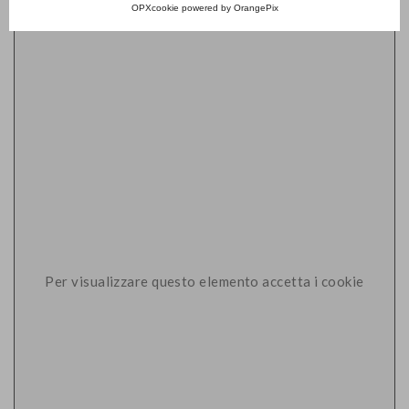
OPXcookie
powered by
OrangePix
Per visualizzare questo elemento accetta i cookie