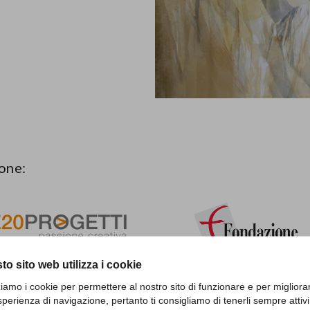
one:
to sito web utilizza i cookie
zziamo i cookie per permettere al nostro sito di funzionare e per migliora
sperienza di navigazione, pertanto ti consigliamo di tenerli sempre attivi