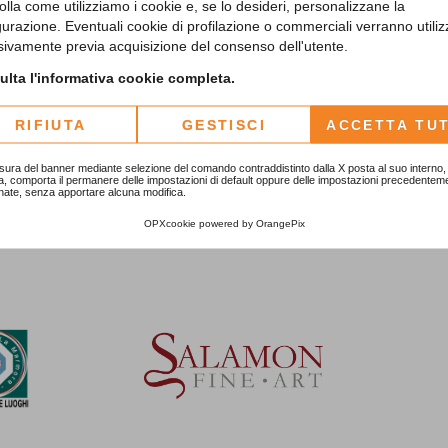
olla come utilizziamo i cookie e, se lo desideri, personalizzane la
gurazione. Eventuali cookie di profilazione o commerciali verranno utiliz
sivamente previa acquisizione del consenso dell'utente.
lta l'informativa cookie completa.
 sostegno di:
RIFIUTA
GESTISCI
ACCETTA TUT
sura del banner mediante selezione del comando contraddistinto dalla X posta al suo interno, 
a, comporta il permanere delle impostazioni di default oppure delle impostazioni precedentem
nate, senza apportare alcuna modifica.
OPXcookie
powered by
OrangePix