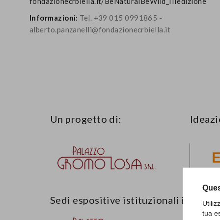
fondazionecrbiella.it/BeNaturalBeWild_IIIedizione
Informazioni:
Tel. +39 015 0991865 -
alberto.panzanelli@fondazionecrbiella.it
Un progetto di:
Ideazi
Ques
Sedi espositive istituzionali in città:
Utili
tua e