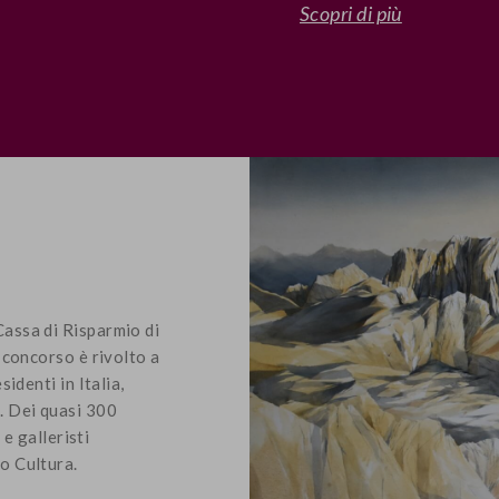
Scopri di più
Cassa di Risparmio di
l concorso è rivolto a
sidenti in Italia,
a. Dei quasi 300
 e galleristi
io Cultura.