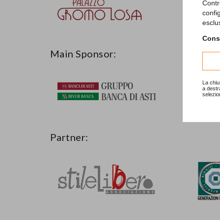
Contr
confi
esclu
Consu
Main Sponsor:
Con il
La chiu
a destr
selezio
Partner: