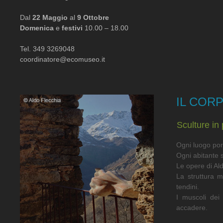
Dal
22 Maggio
al
9 Ottobre
Domenica
e
festivi
10.00 – 18.00
Tel. 349 3269048
coordinatore@ecomuseo.it
IL COR
Sculture in 
Ogni luogo port
Ogni abitante s
Le opere di Al
La struttura m
tendini.
I muscoli dei 
accadere.