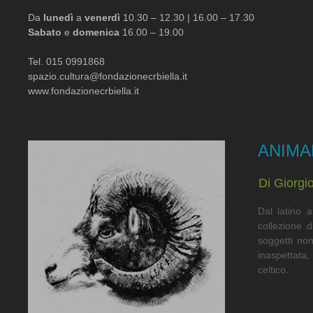
Da
lunedì
a
venerdì
10.30 – 12.30 | 16.00 – 17.30
Sabato
e
domenica
16.00 – 19.00
Tel. 015 0991868
spazio.cultura@fondazionecrbiella.it
www.fondazionecrbiella.it
ANIMA
Di Giorgio
Dal latino a
collezione d
soggetti non
inaspettata,
celtico.