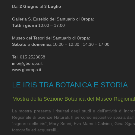
Dal
2 Giugno
al
3 Luglio
Galleria S. Eusebio del Santuario di Oropa:
Tutti i giorni
10.00 – 17.00
Museo dei Tesori del Santuario di Oropa:
Sabato
e
domenica
10.00 – 12.30 | 14.30 – 17.00
Tel. 015 2523058
info@gboropa.it
www.gboropa.it
LE IRIS TRA BOTANICA E STORIA
Mostra della Sezione Botanica del Museo Regionale
La mostra presenta i risultati degli studi e dell'attività di in
Regionale di Scienze Naturali. Il percorso espositivo spazia dall'i
“signore delle iris”, Mary Senni, Eva Mameli Calvino, Gina Sgarava
fotografie ed acquerelli...