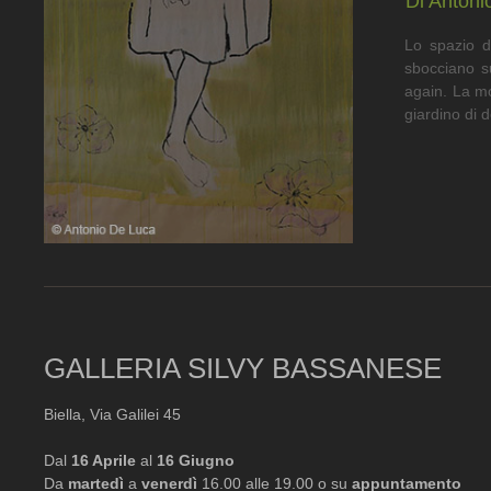
Di Antoni
Lo spazio de
sbocciano s
again. La mo
giardino di d
GALLERIA SILVY BASSANESE
Biella, Via Galilei 45
Dal
16 Aprile
al
16 Giugno
Da
martedì
a
venerdì
16.00 alle 19.00 o su
appuntamento