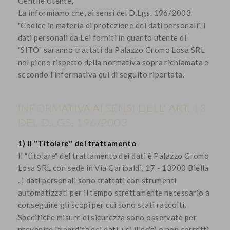
Gentile Utente,
La informiamo che, ai sensi del D.Lgs. 196/2003
"Codice in materia di protezione dei dati personali", i
dati personali da Lei forniti in quanto utente di
"SITO" saranno trattati da Palazzo Gromo Losa SRL
nel pieno rispetto della normativa sopra richiamata e
secondo l'informativa qui di seguito riportata.
INFORMATIVA AI SENSI DELL' ART. 13
DEL D.LGS. 196/2003
1) Il "Titolare" del trattamento
Il "titolare" del trattamento dei dati è Palazzo Gromo
Losa SRL con sede in Via Garibaldi, 17 - 13900 Biella
. I dati personali sono trattati con strumenti
automatizzati per il tempo strettamente necessario a
conseguire gli scopi per cui sono stati raccolti.
Specifiche misure di sicurezza sono osservate per
prevenire la perdita dei dati, usi illeciti o non corretti