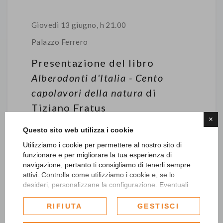
Giovedì 13 giugno, h 21.00
Palazzo Ferrero
Presentazione del libro
Alberodonti d'Italia - Cento
capolavori della natura
di
Tiziano Fratus
×
Un libro dedicato agli “alberodonti”, grandi
Questo sito web utilizza i cookie
alberi d’Italia che portano inciso sulla
Utilizziamo i cookie per permettere al nostro sito di
corteccia il trascorrere del tempo. Un viaggio
funzionare e per migliorare la tua esperienza di
atipico intriso di poesia e avventura, natura e
navigazione, pertanto ti consigliamo di tenerli sempre
attivi. Controlla come utilizziamo i cookie e, se lo
grandi sogni intarsiati in legno e foglie.
desideri, personalizzane la configurazione. Eventuali
cookie di profilazione o commerciali verranno utilizzati
esclusivamente previa acquisizione del consenso
RIFIUTA
GESTISCI
dell'utente.
In un quarto di secolo di dedizione alla