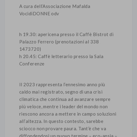
A cura dell’Associazione Mafalda
VocidiDONNE odv
h 19.30: apericena presso il Caffè Bistrot di
Palazzo Ferrero (prenotazioni al 338
1473720)
h 20.45: Caffè letterario presso la Sala
Conferenze
Il 2023 rappresenta l’ennesimo anno più
caldo mai registrato, segno di una crisi
climatica che continua ad avanzare sempre
più veloce, mentre i leader del mondo non
riescono ancora a mettere in campo soluzioni
all’altezza. In questo contesto, sarebbe
sciocco non provare paura. Tant’è che va
diffondendosi un nuovo termine – eco-ansia –