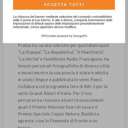
scrittura, Tiziano Fratus (Bergamo, 1975) ha
Consulta l'informativa cookie completa.
ACCETTA TUTTI
sviluppato concetti quali Homo radix,
La chiusura del banner mediante selezione del comando contraddistinto
Dendrosofia, Silva itinerante e Umanesimo
dalla X posta al suo interno, in alto a destra, comporta il permanere delle
impostazioni di default oppure delle impostazioni precedentemente
terrestre che ha avuto modo di approfondire
selezionate, senza apportare alcuna modifica.
in pubblicazioni edite da alcuni dei maggiori
OPXcookie
powered by
OrangePix
gruppi editoriali italiani. Nomade editoriale,
Fratus ha curato rubriche per quotidiani quali
“La Stampa”, “La Repubblica”, “Il Manifesto”,
“La Verità” e l’emittente Radio Francigena; ha
tenuto personali fotografiche di diverse città
e musei mentre la sua poesia è stata tradotta
in undici lingue e pubblicata in venti Paesi.
Collabora col programma Geo di RAI 3 per la
serie Grandi Alberi d’Italia. Per il suo
percorso ha ricevuto alcuni riconoscimenti
quali il Premio Montale fuori di casa e il
Premio Speciale Ceppo Natura. Buddista
agreste, vive in Piemonte di fronte a un
bosco.